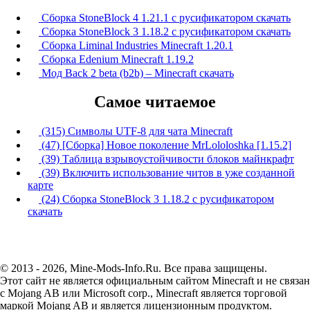
Сборка StoneBlock 4 1.21.1 с русификатором скачать
Сборка StoneBlock 3 1.18.2 с русификатором скачать
Сборка Liminal Industries Minecraft 1.20.1
Сборка Edenium Minecraft 1.19.2
Мод Back 2 beta (b2b) – Minecraft скачать
Самое читаемое
(315) Символы UTF-8 для чата Minecraft
(47) [Сборка] Новое поколение MrLololoshka [1.15.2]
(39) Таблица взрывоустойчивости блоков майнкрафт
(39) Включить использование читов в уже созданной
карте
(24) Сборка StoneBlock 3 1.18.2 с русификатором
скачать
© 2013 - 2026, Mine-Mods-Info.Ru. Все права защищены.
Этот сайт не является официальным сайтом Minecraft и не связан
с Mojang AB или Microsoft corp., Minecraft является торговой
маркой Mojang AB и является лицензионным продуктом.