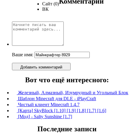
Комментарии
Сайт (0)
ВК
Ваше имя:
Добавить комментарий
Вот что ещё интересного:
Железный, Алмазный, Изумрудный и Угольный Блок
Шаблон Minecraft для DLE - iPlayCraft
Чистый клиент Minecraft 1.4.7
[Карта] SkyBlock [1.10] [1.9] [1.8] [1.7] [1.6]
[Мод] - Salty Sunshine [1.7]
Последние записи