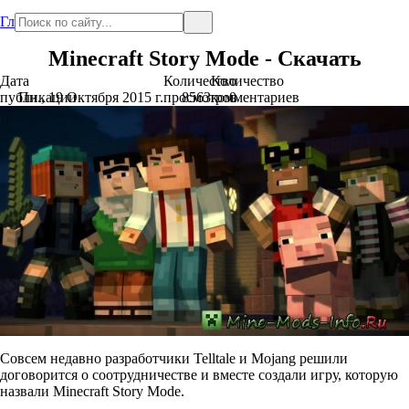
Главная
Minecraft Story Mode - Скачать
Дата
Количество
Количество
публикации
Пн., 19 Октября 2015 г.
просмотров
8563
комментариев
0
Совсем недавно разработчики Telltale и Mojang решили
договорится о соотрудничестве и вместе создали игру, которую
назвали Minecraft Story Mode.