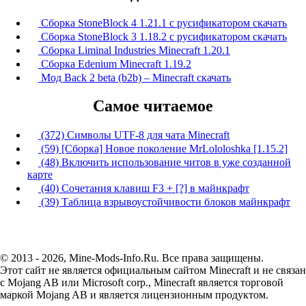
Сборка StoneBlock 4 1.21.1 с русификатором скачать
Сборка StoneBlock 3 1.18.2 с русификатором скачать
Сборка Liminal Industries Minecraft 1.20.1
Сборка Edenium Minecraft 1.19.2
Мод Back 2 beta (b2b) – Minecraft скачать
Самое читаемое
(372) Символы UTF-8 для чата Minecraft
(59) [Сборка] Новое поколение MrLololoshka [1.15.2]
(48) Включить использование читов в уже созданной
карте
(40) Сочетания клавиш F3 + [?] в майнкрафт
(39) Таблица взрывоустойчивости блоков майнкрафт
© 2013 - 2026, Mine-Mods-Info.Ru. Все права защищены.
Этот сайт не является официальным сайтом Minecraft и не связан
с Mojang AB или Microsoft corp., Minecraft является торговой
маркой Mojang AB и является лицензионным продуктом.