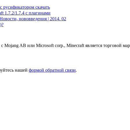
 с русификатором скачать
t 1.7.2/1.7.4 с плагинами
Новости, нововведения | 2014. 02
)?
 с Mojang AB или Microsoft corp., Minecraft является торговой 
ьзуйтесь нашей
формой обратной связи
.