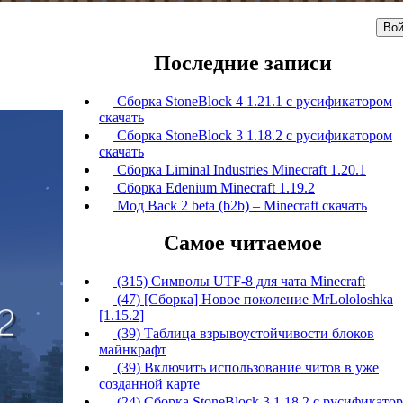
Вой
Последние записи
Сборка StoneBlock 4 1.21.1 с русификатором
скачать
Сборка StoneBlock 3 1.18.2 с русификатором
скачать
Сборка Liminal Industries Minecraft 1.20.1
Сборка Edenium Minecraft 1.19.2
Мод Back 2 beta (b2b) – Minecraft скачать
Самое читаемое
(315) Символы UTF-8 для чата Minecraft
(47) [Сборка] Новое поколение MrLololoshka
[1.15.2]
(39) Таблица взрывоустойчивости блоков
майнкрафт
(39) Включить использование читов в уже
созданной карте
(24) Сборка StoneBlock 3 1.18.2 с русификато