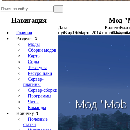
Навигация
Мод "M
Дата
Количество
Коли
Главная
публикации
Вт., 18 Марта 2014 г.
просмотров
9014
комм
0
Разделы ↴
Моды
Сборки модов
Карты
Сиды
Текстуры
Ресурс-паки
Сервер-
плагины
Сервер-сборки
Программы
Читы
Команды
Новичку ↴
Полезные
статьи