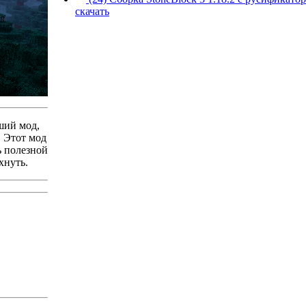
скачать
ший мод,
 Этот мод
ь полезной
хнуть.