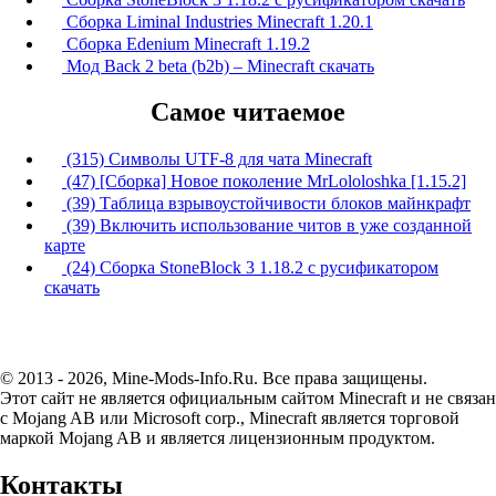
Сборка Liminal Industries Minecraft 1.20.1
Сборка Edenium Minecraft 1.19.2
Мод Back 2 beta (b2b) – Minecraft скачать
Самое читаемое
(315) Символы UTF-8 для чата Minecraft
(47) [Сборка] Новое поколение MrLololoshka [1.15.2]
(39) Таблица взрывоустойчивости блоков майнкрафт
(39) Включить использование читов в уже созданной
карте
(24) Сборка StoneBlock 3 1.18.2 с русификатором
скачать
© 2013 - 2026, Mine-Mods-Info.Ru. Все права защищены.
Этот сайт не является официальным сайтом Minecraft и не связан
с Mojang AB или Microsoft corp., Minecraft является торговой
маркой Mojang AB и является лицензионным продуктом.
Контакты