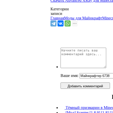
Скачать Advanced XRay для Minecraf
Категории
записи
Главная
Моды для Майнкрафт
Minec
Ваше имя:
Добавить комментарий
Тёмный призмарин в Minec
[Мод] Scenter [1.8.9] [1.8] [1