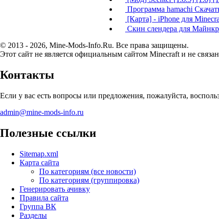
Программа hamachi Скачать
[Карта] - iPhone для Minecra
Скин слендера для Майнкр
© 2013 - 2026, Mine-Mods-Info.Ru. Все права защищены.
Этот сайт не является официальным сайтом Minecraft и не связан
Контакты
Если у вас есть вопросы или предложения, пожалуйста, воспол
admin@mine-mods-info.ru
Полезные ссылки
Sitemap.xml
Карта сайта
По категориям (все новости)
По категориям (группировка)
Генерировать ачивку
Правила сайта
Группа ВК
Разделы