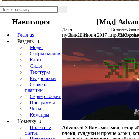
Навигация
[Мод] Advance
Дата
Количество
Коли
Главная
публикации
Вт., 20 Июня 2017 г.
просмотров
7363
комм
0
Разделы ↴
Моды
Сборки модов
Карты
Сиды
Текстуры
Ресурс-паки
Сервер-
плагины
Сервер-сборки
Программы
Читы
Команды
Новичку ↴
Полезные
Advanced XRay
-
чит
-
мод
, которы
статьи
блоки
,
сундуки
и прочие блоки, ко
дальность
отрисовки
, какие блоки