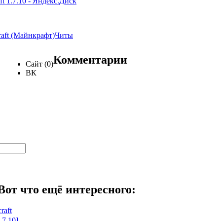
t 1.7.10 - Яндекс.Диск
raft (Майнкрафт)
Читы
Комментарии
Сайт (0)
ВК
Вот что ещё интересного:
raft
.7.10]