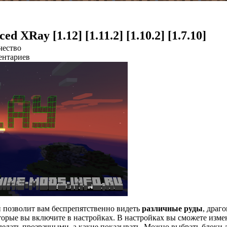
d XRay [1.12] [1.11.2] [1.10.2] [1.7.10]
чество
ентариев
й позволит вам беспрепятственно видеть
различные руды
, драг
торые вы включите в настройках. В настройках вы сможете изме
 делать прозрачными, а какие показывать. Можно выбрать блоки 