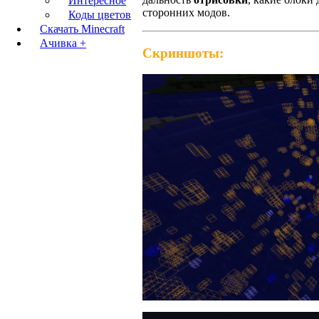
Интересное
сторонних модов.
Коды цветов
Скачать Minecraft
Ачивка +
Скриншоты: