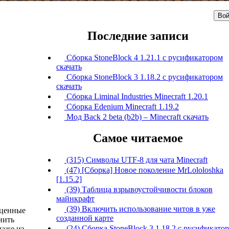
Вой
Последние записи
Сборка StoneBlock 4 1.21.1 с русификатором
скачать
Сборка StoneBlock 3 1.18.2 с русификатором
скачать
Сборка Liminal Industries Minecraft 1.20.1
Сборка Edenium Minecraft 1.19.2
Мод Back 2 beta (b2b) – Minecraft скачать
Самое читаемое
(315) Символы UTF-8 для чата Minecraft
(47) [Сборка] Новое поколение MrLololoshka
[1.15.2]
(39) Таблица взрывоустойчивости блоков
майнкрафт
(39) Включить использование читов в уже
оценные
созданной карте
нить
(24) Сборка StoneBlock 3 1.18.2 с русификато
даже из