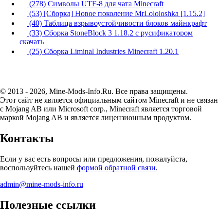
(278) Символы UTF-8 для чата Minecraft
(53) [Сборка] Новое поколение MrLololoshka [1.15.2]
(40) Таблица взрывоустойчивости блоков майнкрафт
(33) Сборка StoneBlock 3 1.18.2 с русификатором
скачать
(25) Сборка Liminal Industries Minecraft 1.20.1
© 2013 - 2026, Mine-Mods-Info.Ru. Все права защищены.
Этот сайт не является официальным сайтом Minecraft и не связан
с Mojang AB или Microsoft corp., Minecraft является торговой
маркой Mojang AB и является лицензионным продуктом.
Контакты
Если у вас есть вопросы или предложения, пожалуйста,
воспользуйтесь нашей
формой обратной связи
.
admin@mine-mods-info.ru
Полезные ссылки