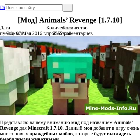
Главная
[Мод] Animals’ Revenge [1.7.10]
Дата
Количество
Количество
публикации
Сб., 07 Мая 2016 г.
просмотров
7555
комментариев
0
Представляю вашему вниманию
мод
под названием
Animals’
Revenge
для
Minecraft 1.7.10
. Данный
мод
добавит в игру очень
много новых
враждебных мобов
, которые будут
выглядеть
безобидными животными
.