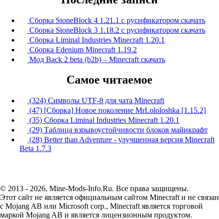
Сборка StoneBlock 4 1.21.1 с русификатором скачать
Сборка StoneBlock 3 1.18.2 с русификатором скачать
Сборка Liminal Industries Minecraft 1.20.1
Сборка Edenium Minecraft 1.19.2
Мод Back 2 beta (b2b) – Minecraft скачать
Самое читаемое
(324) Символы UTF-8 для чата Minecraft
(47) [Сборка] Новое поколение MrLololoshka [1.15.2]
(35) Сборка Liminal Industries Minecraft 1.20.1
(29) Таблица взрывоустойчивости блоков майнкрафт
(28) Better than Adventure - улучшенная версия Minecraft
Beta 1.7.3
© 2013 - 2026, Mine-Mods-Info.Ru. Все права защищены.
Этот сайт не является официальным сайтом Minecraft и не связан
с Mojang AB или Microsoft corp., Minecraft является торговой
маркой Mojang AB и является лицензионным продуктом.