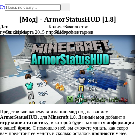
Главная
[Мод] - ArmorStatusHUD [1.8]
Дата
Количество
Количество
публикации
Вт., 31 Марта 2015 г.
просмотров
7818
комментариев
0
Представляю вашему вниманию
мод
под названием
ArmorStatusHUD
, для
Minecraft 1.8
. Данный
мод
добавит в
игру
мини-статистику
, в которой будет находится
информация
о вашей
броне
. С помощью неё, вы сможете узнать, как скоро
вам предстоит её менять и сколько осталось
прочности
у неё.