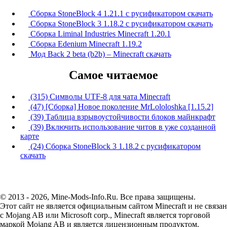
Сборка StoneBlock 4 1.21.1 с русификатором скачать
Сборка StoneBlock 3 1.18.2 с русификатором скачать
Сборка Liminal Industries Minecraft 1.20.1
Сборка Edenium Minecraft 1.19.2
Мод Back 2 beta (b2b) – Minecraft скачать
Самое читаемое
(315) Символы UTF-8 для чата Minecraft
(47) [Сборка] Новое поколение MrLololoshka [1.15.2]
(39) Таблица взрывоустойчивости блоков майнкрафт
(39) Включить использование читов в уже созданной
карте
(24) Сборка StoneBlock 3 1.18.2 с русификатором
скачать
© 2013 - 2026, Mine-Mods-Info.Ru. Все права защищены.
Этот сайт не является официальным сайтом Minecraft и не связан
с Mojang AB или Microsoft corp., Minecraft является торговой
маркой Mojang AB и является лицензионным продуктом.