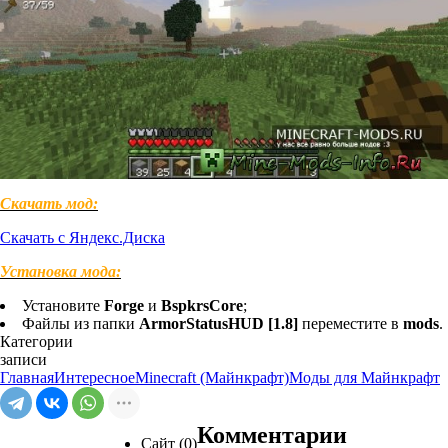
Скачать мод:
Скачать с Яндекс.Диска
Установка мода:
Установите
Forge
и
BspkrsCore
;
Файлы из папки
ArmorStatusHUD [1.8]
переместите в
mods
.
Категории
записи
Главная
Интересное
Minecraft (Майнкрафт)
Моды для Майнкрафт
Комментарии
Сайт (0)