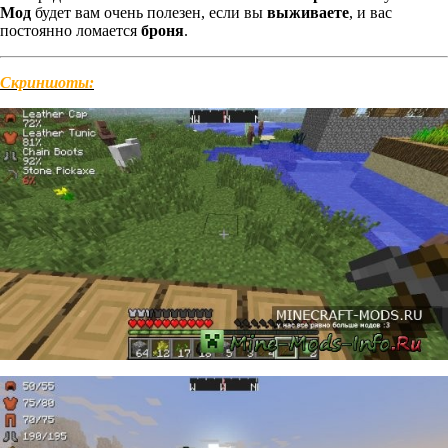
Мод
будет вам очень полезен, если вы
выживаете
, и вас
постоянно ломается
броня
.
Скриншоты: