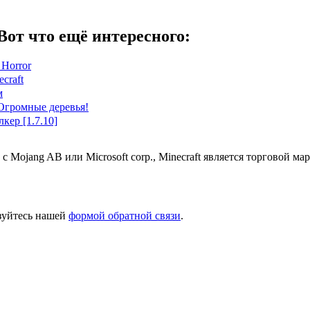
Вот что ещё интересного:
 Horror
craft
м
 Огромные деревья!
кер [1.7.10]
 с Mojang AB или Microsoft corp., Minecraft является торговой 
ьзуйтесь нашей
формой обратной связи
.