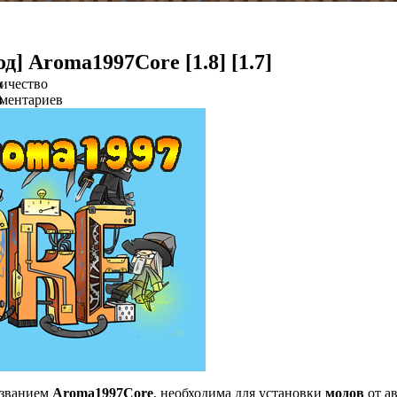
д] Aroma1997Core [1.8] [1.7]
о
ичество
в
ментариев
0
азванием
Aroma1997Core
, необходима для установки
модов
от а