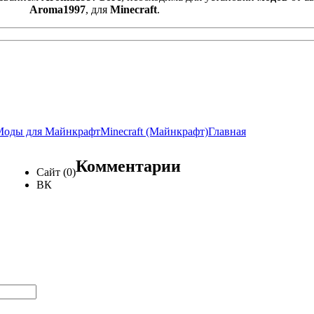
Aroma1997
, для
Minecraft
.
Моды для Майнкрафт
Minecraft (Майнкрафт)
Главная
Комментарии
Сайт (0)
ВК