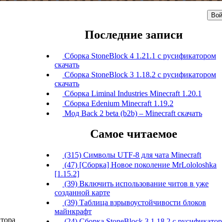
Вой
Последние записи
Сборка StoneBlock 4 1.21.1 с русификатором
скачать
Сборка StoneBlock 3 1.18.2 с русификатором
скачать
Сборка Liminal Industries Minecraft 1.20.1
Сборка Edenium Minecraft 1.19.2
Мод Back 2 beta (b2b) – Minecraft скачать
Самое читаемое
(315) Символы UTF-8 для чата Minecraft
(47) [Сборка] Новое поколение MrLololoshka
[1.15.2]
(39) Включить использование читов в уже
созданной карте
(39) Таблица взрывоустойчивости блоков
майнкрафт
втора
(24) Сборка StoneBlock 3 1.18.2 с русификато