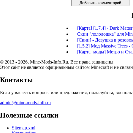
Добавить комментарий
[Карта] [1.7.4] - Dark Matter
Скин "лололошка" для Mine
[Скин] - Девушка в розово
[1.5.2] Мод Massive Trees -
[Карта+моды] Метро и Стал
© 2013 - 2026, Mine-Mods-Info.Ru. Все права защищены.
Этот сайт не является официальным сайтом Minecraft и не связан
Контакты
Если у вас есть вопросы или предложения, пожалуйста, воспол
admin@mine-mods-info.ru
Полезные ссылки
Sitemap.xml