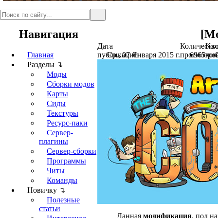
Навигация
[Мо
Дата
Количеств
Кол
Главная
публикации
Ср., 07 Января 2015 г.
просмотро
6965
ком
Разделы ↴
Моды
Сборки модов
Карты
Сиды
Текстуры
Ресурс-паки
Сервер-
плагины
Сервер-сборки
Программы
Читы
Команды
Новичку ↴
Полезные
статьи
Данная
модификация
, под н