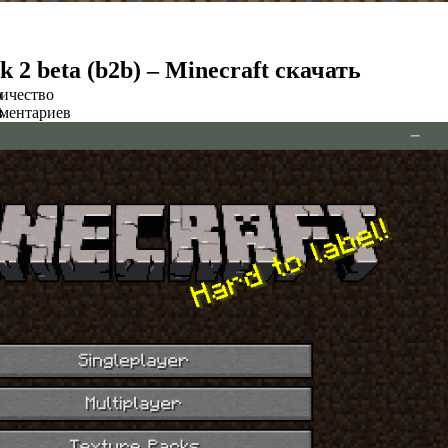
 2 beta (b2b) – Minecraft скачать
о
ичество
в
ментариев
2