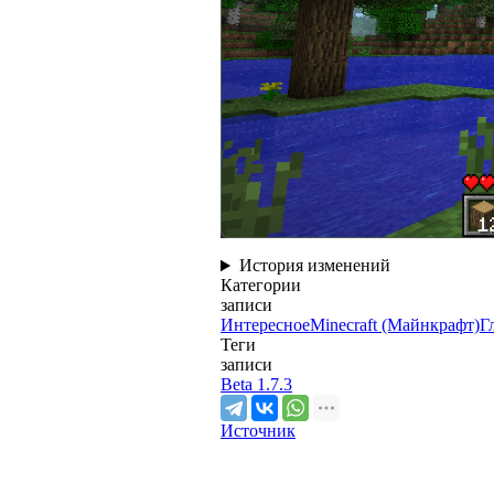
История изменений
Категории
записи
Интересное
Minecraft (Майнкрафт)
Г
Теги
записи
Beta 1.7.3
Источник