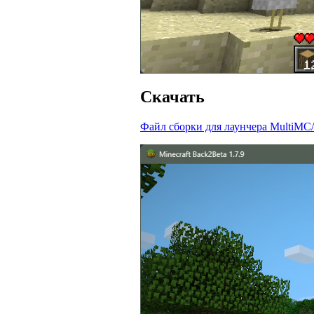
Скачать
Файл сборки для лаунчера MultiMC