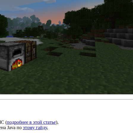
MC (
подробнее в этой статье
),
ена Java по
этому гайду
,