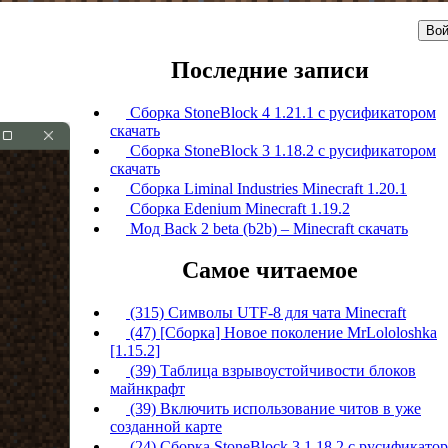
Вой
Последние записи
Сборка StoneBlock 4 1.21.1 с русификатором
скачать
Сборка StoneBlock 3 1.18.2 с русификатором
скачать
Сборка Liminal Industries Minecraft 1.20.1
Сборка Edenium Minecraft 1.19.2
Мод Back 2 beta (b2b) – Minecraft скачать
Самое читаемое
(315) Символы UTF-8 для чата Minecraft
(47) [Сборка] Новое поколение MrLololoshka
[1.15.2]
(39) Таблица взрывоустойчивости блоков
майнкрафт
(39) Включить использование читов в уже
созданной карте
(24) Сборка StoneBlock 3 1.18.2 с русификато