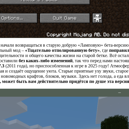
 начали возвращаться в старую добрую «Ламповую» бета-версию 
альный мод –
«Тщательно отполированную бету»
, где
поправил
дительности и общего качества жизни на старой бетке. Всё оста
 оставили
без каких-либо изменений
, так что перед нами настоя
7.3
(2011 года), но приспособленная к игре в 2025 году! Атмосфе
я и создаёт ощущение уюта. Старые приятные уху звуки, старое
овомодных крафтов, блоков, музыки. Здесь нет голода, а еда в
, может быть вам действительно придётся по душе эта верси