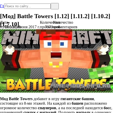
Главная
[Мод] Battle Towers [1.12] [1.11.2] [1.10.2]
Дата
Количество
Количество
[1.7.10]
публикации
Вт., 20 Июня 2017 г.
просмотров
7073
комментариев
0
Мод
Battle Towers
добавит в игру
гигантские башни
,
состоящие из 8-ми этажей. На каждой из
башен
расположено
огромное количество
спаунеров
, а на последней находится
босс
,
охраняющий
сундук с наградой
. Получить
награду
в одиночку