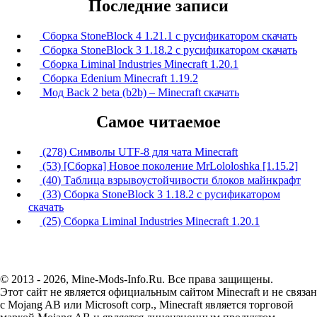
Последние записи
Сборка StoneBlock 4 1.21.1 с русификатором скачать
Сборка StoneBlock 3 1.18.2 с русификатором скачать
Сборка Liminal Industries Minecraft 1.20.1
Сборка Edenium Minecraft 1.19.2
Мод Back 2 beta (b2b) – Minecraft скачать
Самое читаемое
(278) Символы UTF-8 для чата Minecraft
(53) [Сборка] Новое поколение MrLololoshka [1.15.2]
(40) Таблица взрывоустойчивости блоков майнкрафт
(33) Сборка StoneBlock 3 1.18.2 с русификатором
скачать
(25) Сборка Liminal Industries Minecraft 1.20.1
© 2013 - 2026, Mine-Mods-Info.Ru. Все права защищены.
Этот сайт не является официальным сайтом Minecraft и не связан
с Mojang AB или Microsoft corp., Minecraft является торговой