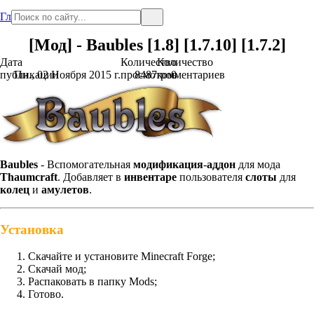
Главная
[Мод] - Baubles [1.8] [1.7.10] [1.7.2]
Дата
Количество
Количество
публикации
Пн., 02 Ноября 2015 г.
просмотров
8487
комментариев
0
Baubles
- Вспомогательная
модификация
-
аддон
для мода
Thaumcraft
. Добавляет в
инвентаре
пользователя
слоты
для
колец
и
амулетов
.
Установка
Скачайте и установите Minecraft Forge;
Скачай мод;
Распаковать в папку Mods;
Готово.