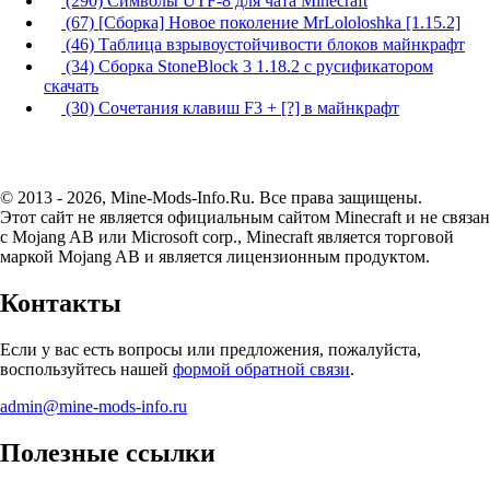
(290) Символы UTF-8 для чата Minecraft
(67) [Сборка] Новое поколение MrLololoshka [1.15.2]
(46) Таблица взрывоустойчивости блоков майнкрафт
(34) Сборка StoneBlock 3 1.18.2 с русификатором
скачать
(30) Сочетания клавиш F3 + [?] в майнкрафт
© 2013 - 2026, Mine-Mods-Info.Ru. Все права защищены.
Этот сайт не является официальным сайтом Minecraft и не связан
с Mojang AB или Microsoft corp., Minecraft является торговой
маркой Mojang AB и является лицензионным продуктом.
Контакты
Если у вас есть вопросы или предложения, пожалуйста,
воспользуйтесь нашей
формой обратной связи
.
admin@mine-mods-info.ru
Полезные ссылки