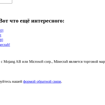
Вот что ещё интересного:
10]
t
8]
ecraft!
 с Mojang AB или Microsoft corp., Minecraft является торговой 
ьзуйтесь нашей
формой обратной связи
.