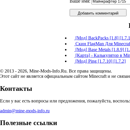
Ваше имя:
Добавить комментарий
[Мод] BackPacks [1.8] [1.7.
Скин FlagMan Для Minecraf
[Мод] Base Metals [1.8.9] [1.
[Карта] - Калькулятор в Min
[Мод] Ping [1.7.10] [1.7.2]
© 2013 - 2026, Mine-Mods-Info.Ru. Все права защищены.
Этот сайт не является официальным сайтом Minecraft и не связан
Контакты
Если у вас есть вопросы или предложения, пожалуйста, воспол
admin@mine-mods-info.ru
Полезные ссылки