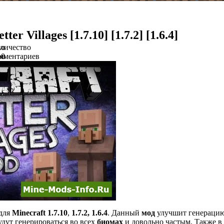
tter Villages [1.7.10] [1.7.2] [1.6.4]
во
личество
ов
мментариев
0
 для
Minecraft 1.7.10
,
1.7.2, 1.6.4
. Данный
мод
улучшит генераци
будут генерироваться во всех
биомах
и довольно частым. Также в