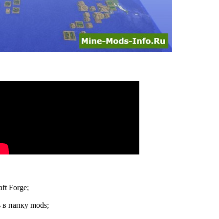
ft Forge;
 в папку mods;