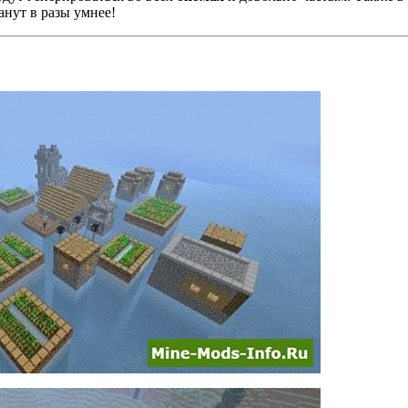
анут в разы умнее!