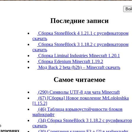
Вой
Последние записи
Сборка StoneBlock 4 1.21.1 с русификатором
скачать
Сборка StoneBlock 3 1.18.2 с русификатором
скачать
Сборка Liminal Industries Minecraft 1.20.1
Сборка Edenium Minecraft 1.19.2
Мод Back 2 beta (b2b) – Minecraft скачать
Самое читаемое
(290) Символы UTF-8 для чата Minecraft
(67) [Сборка] Новое поколение MrLololoshka
[1.15.2]
(46) Таблица взрывоустойчивости блоков
майнкрафт
(34) Сборка StoneBlock 3 1.18.2 с русификато
ю
скачать
деревнях
(30) Сочетания клавиш F3 + [?] в майнкрафт