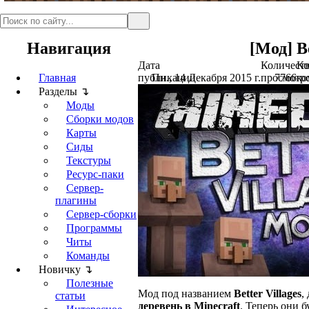
Навигация
[Мод] Be
Дата
Количест
Ко
Главная
публикации
Пн., 14 Декабря 2015 г.
просмотр
7766
ко
Разделы ↴
Моды
Сборки модов
Карты
Сиды
Текстуры
Ресурс-паки
Сервер-
плагины
Сервер-сборки
Программы
Читы
Команды
Новичку ↴
Полезные
Мод под названием
Better Villages
,
статьи
деревень в Minecraft
. Теперь они 