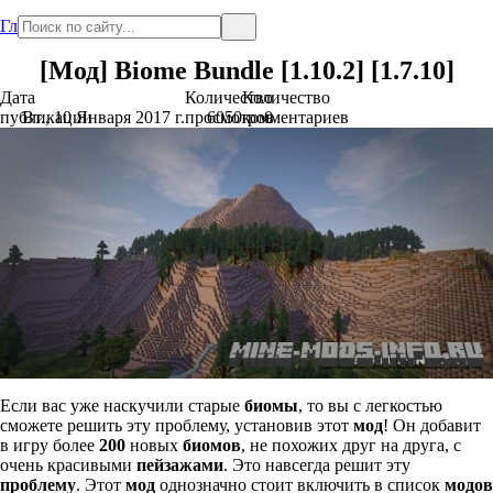
Главная
[Мод] Biome Bundle [1.10.2] [1.7.10]
Дата
Количество
Количество
публикации
Вт., 10 Января 2017 г.
просмотров
6050
комментариев
0
Если вас уже наскучили старые
биомы
, то вы с легкостью
сможете решить эту проблему, установив этот
мод
! Он добавит
в игру более
200
новых
биомов
, не похожих друг на друга, с
очень красивыми
пейзажами
. Это навсегда решит эту
проблему
. Этот
мод
однозначно стоит включить в список
модов