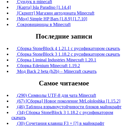
Сундук в minecaft
[Карта] Isla Paradiso [1.14.4]
[Скрипт] Магазин автодоната Minecraft
[Мод] Simple HP Bars [1.8.9] [1.7.10]
Сокровищницы в Minecraft
Последние записи
Сборка StoneBlock 4 1.21.1 с русификатором скачать
Сборка StoneBlock 3 1.18.2 с русификатором скачать
Сборка Liminal Industries Minecraft 1.20.1
Сборка Edenium Minecraft 1.19.2
Мод Back 2 beta (b2b) – Minecraft скачать
Самое читаемое
(290) Символы UTF-8 для чата Minecraft
(67) [Сборка] Новое поколение MrLololoshka [1.15.2]
(46) Таблица взрывоустойчивости блоков майнкрафт
(34) Сборка StoneBlock 3 1.18.2 с русификатором
скачать
(30) Сочетания клавиш F3 + [?] в майнкрафт