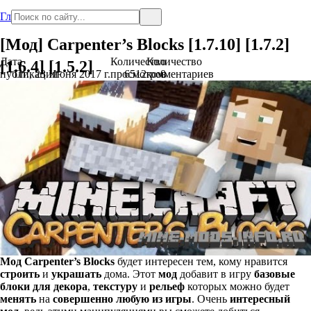
Главная
[Мод] Carpenter’s Blocks [1.7.10] [1.7.2]
Дата
Количество
Количество
[1.6.4] [1.5.2]
публикации
Пт., 23 Июня 2017 г.
просмотров
6512
комментариев
0
Мод
Carpenter’s Blocks
будет интересен тем, кому нравится
строить
и
украшать
дома. Этот
мод
добавит в игру
базовые
блоки для декора
,
текстуру
и
рельеф
которых можно будет
менять
на
совершенно любую из игры
. Очень
интересный