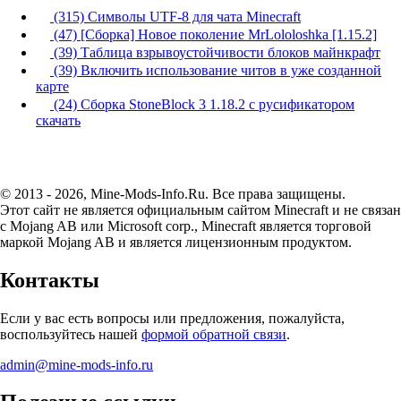
(315) Символы UTF-8 для чата Minecraft
(47) [Сборка] Новое поколение MrLololoshka [1.15.2]
(39) Таблица взрывоустойчивости блоков майнкрафт
(39) Включить использование читов в уже созданной
карте
(24) Сборка StoneBlock 3 1.18.2 с русификатором
скачать
© 2013 - 2026, Mine-Mods-Info.Ru. Все права защищены.
Этот сайт не является официальным сайтом Minecraft и не связан
с Mojang AB или Microsoft corp., Minecraft является торговой
маркой Mojang AB и является лицензионным продуктом.
Контакты
Если у вас есть вопросы или предложения, пожалуйста,
воспользуйтесь нашей
формой обратной связи
.
admin@mine-mods-info.ru