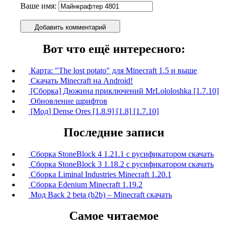
Ваше имя:
Добавить комментарий
Вот что ещё интересного:
Карта: "The lost potato" для Minecraft 1.5 и выше
Скачать Minecraft на Android!
[Сборка] Дюжина приключений MrLololoshka [1.7.10]
Обновление шрифтов
[Мод] Dense Ores [1.8.9] [1.8] [1.7.10]
Последние записи
Сборка StoneBlock 4 1.21.1 с русификатором скачать
Сборка StoneBlock 3 1.18.2 с русификатором скачать
Сборка Liminal Industries Minecraft 1.20.1
Сборка Edenium Minecraft 1.19.2
Мод Back 2 beta (b2b) – Minecraft скачать
Самое читаемое