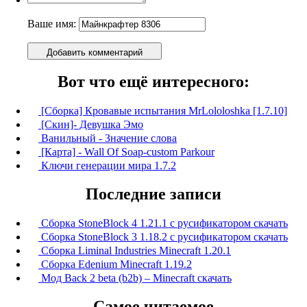
Ваше имя:
Добавить комментарий
Вот что ещё интересного:
[Сборка] Кровавые испытания MrLololoshka [1.7.10]
[Скин]- Девушка Эмо
Ванильный - Значение слова
[Карта] - Wall Of Soap-custom Parkour
Ключи генерации мира 1.7.2
Последние записи
Сборка StoneBlock 4 1.21.1 с русификатором скачать
Сборка StoneBlock 3 1.18.2 с русификатором скачать
Сборка Liminal Industries Minecraft 1.20.1
Сборка Edenium Minecraft 1.19.2
Мод Back 2 beta (b2b) – Minecraft скачать
Самое читаемое