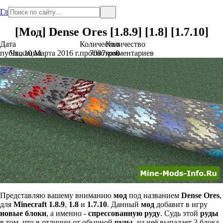
Главная
[Мод] Dense Ores [1.8.9] [1.8] [1.7.10]
Дата
Количество
Количество
публикации
Чт., 10 Марта 2016 г.
просмотров
7097
комментариев
0
Представляю вашему вниманию
мод
под названием
Dense Ores
,
для
Minecraft 1.8.9
,
1.8
и
1.7.10
. Данный
мод
добавит в игру
новые блоки
, а именно -
спрессованную руду
. Судь этой
руды
в том, что в отличии от обычной
руды
, из неё выпадает 3 блока