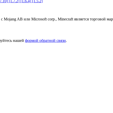
10] [1.7.2] [1.6.4] [1.5.2]
 с Mojang AB или Microsoft corp., Minecraft является торговой 
ьзуйтесь нашей
формой обратной связи
.