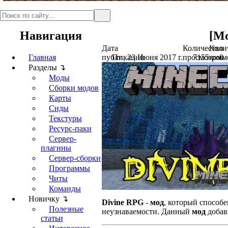
Навигация
[Мо
Дата
Количество
Коли
Главная
публикации
Пт., 23 Июня 2017 г.
просмотров
7155
комм
0
Разделы ↴
Моды
Сборки модов
Карты
Сиды
Текстуры
Ресурс-паки
Сервер-
плагины
Сервер-сборки
Программы
Читы
Команды
Новичку ↴
Divine RPG
-
мод
, который способе
Полезные
неузнаваемости. Данный
мод
добав
статьи