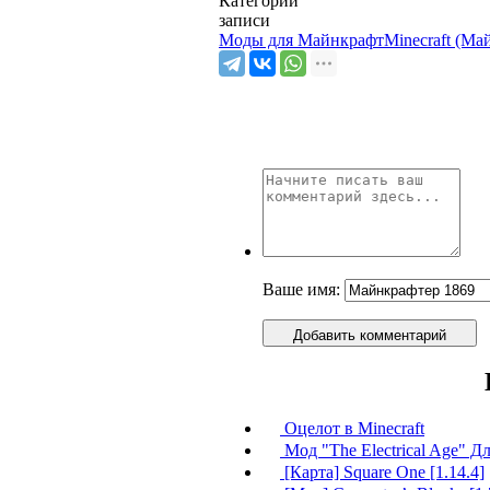
Категории
записи
Моды для Майнкрафт
Minecraft (Ма
Ваше имя:
Добавить комментарий
Оцелот в Minecraft
Мод "The Electrical Age" Дл
[Карта] Square One [1.14.4]