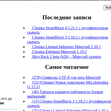
Вой
Последние записи
Сборка StoneBlock 4 1.21.1 с русификатором
скачать
Сборка StoneBlock 3 1.18.2 с русификатором
скачать
Сборка Liminal Industries Minecraft 1.20.1
Сборка Edenium Minecraft 1.19.2
Мод Back 2 beta (b2b) – Minecraft скачать
Самое читаемое
(278) Символы UTF-8 для чата Minecraft
(53) [Сборка] Новое поколение MrLololoshka
[1.15.2]
(40) Таблица взрывоустойчивости блоков
майнкрафт
 его до
(33) Сборка StoneBlock 3 1.18.2 с русификато
ов
.
скачать
(25) Сборка Liminal Industries Minecraft 1.20.1