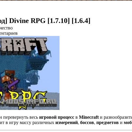
д] Divine RPG [1.7.10] [1.6.4]
чество
ентариев
н перевернуть весь
игровой процесс
в
Minecraft
и разнообразить
ит в игру массу различных
измерений
,
боссов
,
предметов
и
моб