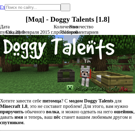
Главная
[Мод] - Doggy Talents [1.8]
Дата
Количество
Количество
публикации
Сб., 28 Февраля 2015 г.
просмотров
7816
комментариев
0
Хотите завести себе
питомца
? С
модом
Doggy Talents
для
Minecraft 1.8
, это не составит проблем! Для этого, вам нужно
приручить
обычного
волка
, и можно одевать на него
ошейник
,
давать
имя
и теперь, ваш
пёс
станет вашим любимым другом и
спутником
.