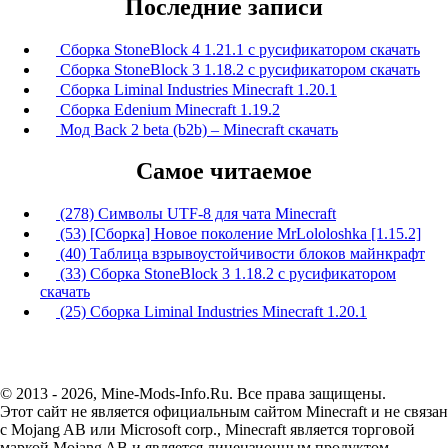
Последние записи
Сборка StoneBlock 4 1.21.1 с русификатором скачать
Сборка StoneBlock 3 1.18.2 с русификатором скачать
Сборка Liminal Industries Minecraft 1.20.1
Сборка Edenium Minecraft 1.19.2
Мод Back 2 beta (b2b) – Minecraft скачать
Самое читаемое
(278) Символы UTF-8 для чата Minecraft
(53) [Сборка] Новое поколение MrLololoshka [1.15.2]
(40) Таблица взрывоустойчивости блоков майнкрафт
(33) Сборка StoneBlock 3 1.18.2 с русификатором
скачать
(25) Сборка Liminal Industries Minecraft 1.20.1
© 2013 - 2026, Mine-Mods-Info.Ru. Все права защищены.
Этот сайт не является официальным сайтом Minecraft и не связан
с Mojang AB или Microsoft corp., Minecraft является торговой
маркой Mojang AB и является лицензионным продуктом.