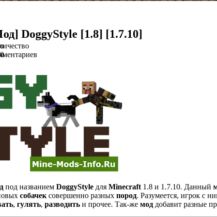
од] DoggyStyle [1.8] [1.7.10]
о
личество
ов
мментариев
0
д
под названием
DoggyStyle
для
Minecraft
1.8 и 1.7.10. Данный
 новых
собачек
совершенно разных
пород
. Разумеется, игрок с н
вать
,
гулять
,
разводить
и прочее. Так-же
мод
добавит разные пр