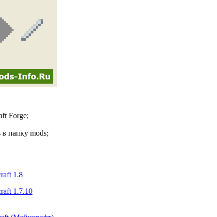
ft Forge;
 в папку mods;
aft 1.8
aft 1.7.10