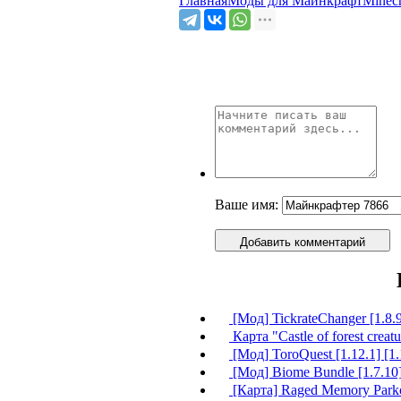
Главная
Моды для Майнкрафт
Minec
Ваше имя:
Добавить комментарий
[Мод] TickrateChanger [1.8.9]
Карта "Castle of forest creatu
[Мод] ToroQuest [1.12.1] [1.1
[Мод] Biome Bundle [1.7.10
[Карта] Raged Memory Parko