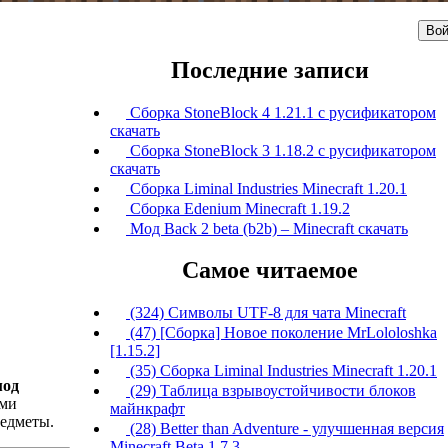
Вой
Последние записи
Сборка StoneBlock 4 1.21.1 с русификатором
скачать
Сборка StoneBlock 3 1.18.2 с русификатором
скачать
Сборка Liminal Industries Minecraft 1.20.1
Сборка Edenium Minecraft 1.19.2
Мод Back 2 beta (b2b) – Minecraft скачать
Самое читаемое
(324) Символы UTF-8 для чата Minecraft
(47) [Сборка] Новое поколение MrLololoshka
[1.15.2]
(35) Сборка Liminal Industries Minecraft 1.20.1
мод
(29) Таблица взрывоустойчивости блоков
ими
майнкрафт
едметы.
(28) Better than Adventure - улучшенная версия
Minecraft Beta 1.7.3