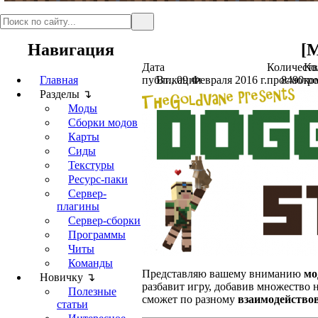
Навигация
[М
Дата
Количеств
Ко
Главная
публикации
Вт., 09 Февраля 2016 г.
просмотр
8490
ко
Разделы ↴
Моды
Сборки модов
Карты
Сиды
Текстуры
Ресурс-паки
Сервер-
плагины
Сервер-сборки
Программы
Читы
Команды
Представляю вашему вниманию
мо
Новичку ↴
разбавит игру, добавив множество
Полезные
сможет по разному
взаимодейство
статьи