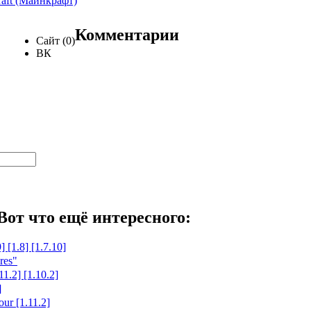
raft (Майнкрафт)
Комментарии
Сайт (0)
ВК
Вот что ещё интересного:
 [1.8] [1.7.10]
res"
1.2] [1.10.2]
]
ur [1.11.2]