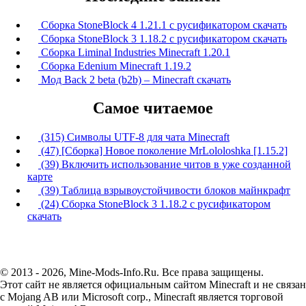
Сборка StoneBlock 4 1.21.1 с русификатором скачать
Сборка StoneBlock 3 1.18.2 с русификатором скачать
Сборка Liminal Industries Minecraft 1.20.1
Сборка Edenium Minecraft 1.19.2
Мод Back 2 beta (b2b) – Minecraft скачать
Самое читаемое
(315) Символы UTF-8 для чата Minecraft
(47) [Сборка] Новое поколение MrLololoshka [1.15.2]
(39) Включить использование читов в уже созданной
карте
(39) Таблица взрывоустойчивости блоков майнкрафт
(24) Сборка StoneBlock 3 1.18.2 с русификатором
скачать
© 2013 - 2026, Mine-Mods-Info.Ru. Все права защищены.
Этот сайт не является официальным сайтом Minecraft и не связан
с Mojang AB или Microsoft corp., Minecraft является торговой