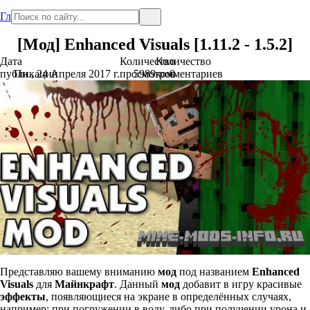
Главная
[Мод] Enhanced Visuals [1.11.2 - 1.5.2]
Дата
Количество
Количество
публикации
Пн., 24 Апреля 2017 г.
просмотров
5989
комментариев
0
Представляю вашему вниманию
мод
под названием
Enhanced
Visuals
для
Майнкрафт
. Данный
мод
добавит в игру красивые
эффекты
, появляющиеся на экране в определённых случаях,
например: при погружении в воду, либо при получении урона и