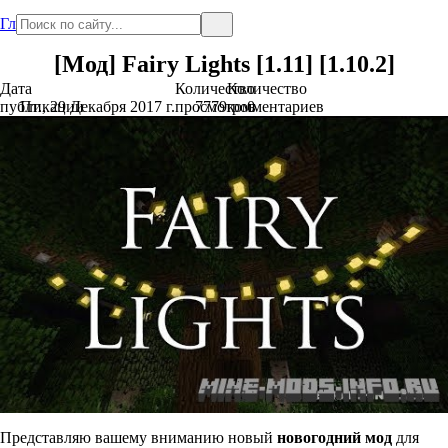
Главная
[Мод] Fairy Lights [1.11] [1.10.2]
Дата
Количество
Количество
публикации
Пт., 29 Декабря 2017 г.
просмотров
7779
комментариев
0
Представляю вашему вниманию новый
новогодний мод
для