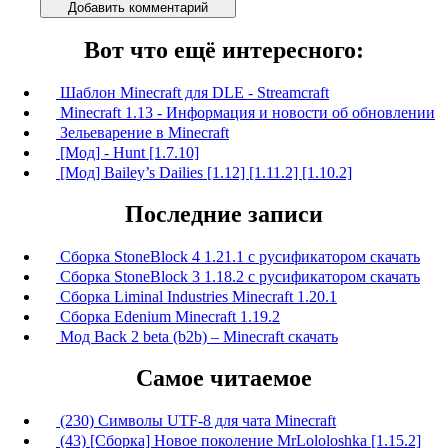
Добавить комментарий
Вот что ещё интересного:
Шаблон Minecraft для DLE - Streamcraft
Minecraft 1.13 - Информация и новости об обновлении
Зельеварение в Minecraft
[Мод] - Hunt [1.7.10]
[Мод] Bailey’s Dailies [1.12] [1.11.2] [1.10.2]
Последние записи
Сборка StoneBlock 4 1.21.1 с русификатором скачать
Сборка StoneBlock 3 1.18.2 с русификатором скачать
Сборка Liminal Industries Minecraft 1.20.1
Сборка Edenium Minecraft 1.19.2
Мод Back 2 beta (b2b) – Minecraft скачать
Самое читаемое
(230) Символы UTF-8 для чата Minecraft
(43) [Сборка] Новое поколение MrLololoshka [1.15.2]