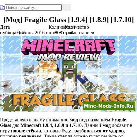
Главная
[Мод] Fragile Glass [1.9.4] [1.8.9] [1.7.10]
Дата
Количество
Количество
публикации
Пт., 03 Июня 2016 г.
просмотров
8087
комментариев
0
Представляю вашему вниманию
мод
под названием
Fragile
Glass
для
Minecraft 1.9.4, 1.8.9 и 1.7.10
. Данный
мод
добавит в
игру
новые стёкла
, которые будут
разбиваться от ударов
,
подобно
реальным
. Такие
стёкла
можно будет разбить от