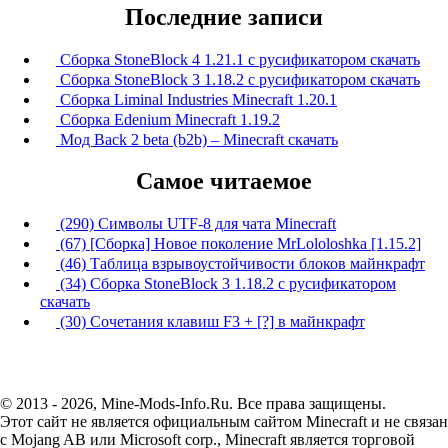
Последние записи
Сборка StoneBlock 4 1.21.1 с русификатором скачать
Сборка StoneBlock 3 1.18.2 с русификатором скачать
Сборка Liminal Industries Minecraft 1.20.1
Сборка Edenium Minecraft 1.19.2
Мод Back 2 beta (b2b) – Minecraft скачать
Самое читаемое
(290) Символы UTF-8 для чата Minecraft
(67) [Сборка] Новое поколение MrLololoshka [1.15.2]
(46) Таблица взрывоустойчивости блоков майнкрафт
(34) Сборка StoneBlock 3 1.18.2 с русификатором
скачать
(30) Сочетания клавиш F3 + [?] в майнкрафт
© 2013 - 2026, Mine-Mods-Info.Ru. Все права защищены.
Этот сайт не является официальным сайтом Minecraft и не связан
с Mojang AB или Microsoft corp., Minecraft является торговой