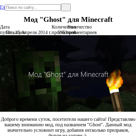
Главная
Мод "Ghost" для Minecraft
Дата
Количество
Количество
публикации
Пт., 25 Апреля 2014 г.
просмотров
5953
комментариев
0
Доброго времени суток, посетители нашего сайта! Представляю
вашему вниманию мод, под названием "Ghost". Данный мод
значительно усложнит игру, добавив несколько призраков,
будьте на готове :).