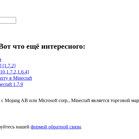
Вот что ещё интересного:
м
 [1.7.2]
10,1.7.2,1.6.4]
ту в Minecraft
craft 1.7.9
 с Mojang AB или Microsoft corp., Minecraft является торговой 
ьзуйтесь нашей
формой обратной связи
.