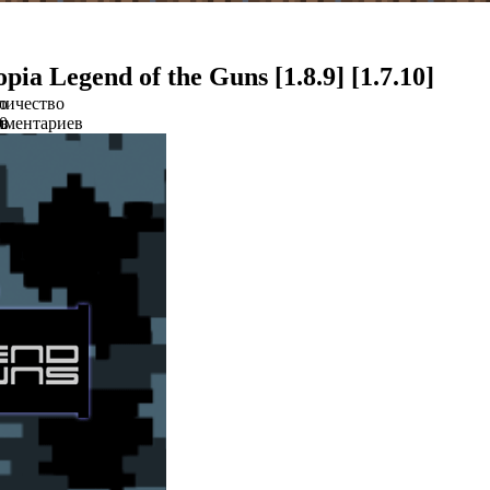
ia Legend of the Guns [1.8.9] [1.7.10]
о
личество
в
мментариев
0