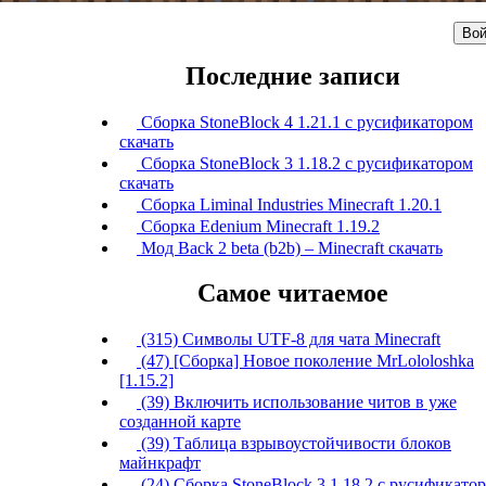
Вой
Последние записи
Сборка StoneBlock 4 1.21.1 с русификатором
скачать
Сборка StoneBlock 3 1.18.2 с русификатором
скачать
Сборка Liminal Industries Minecraft 1.20.1
Сборка Edenium Minecraft 1.19.2
Мод Back 2 beta (b2b) – Minecraft скачать
Самое читаемое
(315) Символы UTF-8 для чата Minecraft
(47) [Сборка] Новое поколение MrLololoshka
[1.15.2]
(39) Включить использование читов в уже
созданной карте
(39) Таблица взрывоустойчивости блоков
майнкрафт
(24) Сборка StoneBlock 3 1.18.2 с русификато