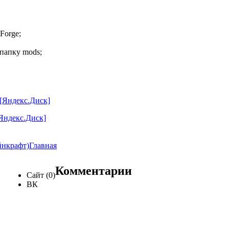
Forge;
папку mods;
] [Яндекс.Диск]
 [Яндекс.Диск]
йнкрафт)
Главная
Комментарии
Сайт (0)
ВК