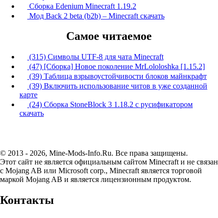
Сборка Edenium Minecraft 1.19.2
Мод Back 2 beta (b2b) – Minecraft скачать
Самое читаемое
(315) Символы UTF-8 для чата Minecraft
(47) [Сборка] Новое поколение MrLololoshka [1.15.2]
(39) Таблица взрывоустойчивости блоков майнкрафт
(39) Включить использование читов в уже созданной
карте
(24) Сборка StoneBlock 3 1.18.2 с русификатором
скачать
© 2013 - 2026, Mine-Mods-Info.Ru. Все права защищены.
Этот сайт не является официальным сайтом Minecraft и не связан
с Mojang AB или Microsoft corp., Minecraft является торговой
маркой Mojang AB и является лицензионным продуктом.
Контакты