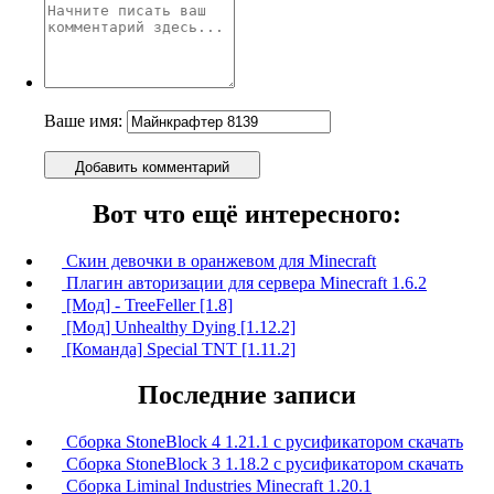
Ваше имя:
Добавить комментарий
Вот что ещё интересного:
Скин девочки в оранжевом для Minecraft
Плагин авторизации для сервера Minecraft 1.6.2
[Мод] - TreeFeller [1.8]
[Мод] Unhealthy Dying [1.12.2]
[Команда] Special TNT [1.11.2]
Последние записи
Сборка StoneBlock 4 1.21.1 с русификатором скачать
Сборка StoneBlock 3 1.18.2 с русификатором скачать
Сборка Liminal Industries Minecraft 1.20.1