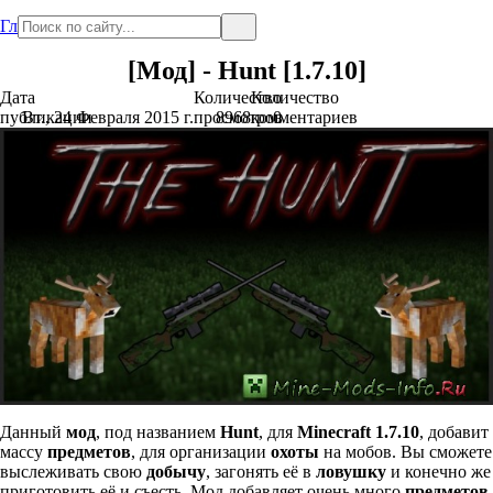
Главная
[Мод] - Hunt [1.7.10]
Дата
Количество
Количество
публикации
Вт., 24 Февраля 2015 г.
просмотров
8968
комментариев
0
Данный
мод
, под названием
Hunt
, для
Minecraft 1.7.10
, добавит
массу
предметов
, для организации
охоты
на мобов. Вы сможете
выслеживать свою
добычу
, загонять её в
ловушку
и конечно же
приготовить её и съесть. Мод добавляет очень много
предметов
,