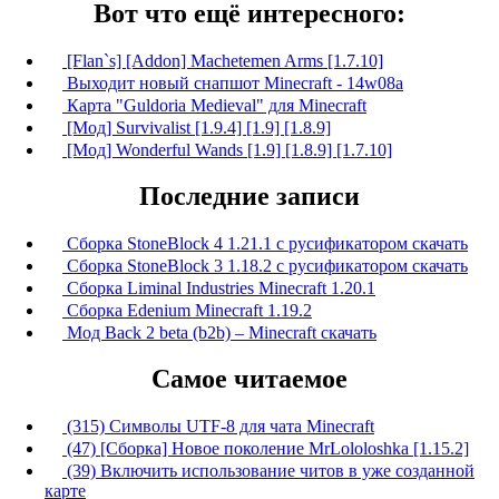
Вот что ещё интересного:
[Flan`s] [Addon] Machetemen Arms [1.7.10]
Выходит новый снапшот Minecraft - 14w08a
Карта "Guldoria Medieval" для Minecraft
[Мод] Survivalist [1.9.4] [1.9] [1.8.9]
[Мод] Wonderful Wands [1.9] [1.8.9] [1.7.10]
Последние записи
Сборка StoneBlock 4 1.21.1 с русификатором скачать
Сборка StoneBlock 3 1.18.2 с русификатором скачать
Сборка Liminal Industries Minecraft 1.20.1
Сборка Edenium Minecraft 1.19.2
Мод Back 2 beta (b2b) – Minecraft скачать
Самое читаемое
(315) Символы UTF-8 для чата Minecraft
(47) [Сборка] Новое поколение MrLololoshka [1.15.2]
(39) Включить использование читов в уже созданной
карте