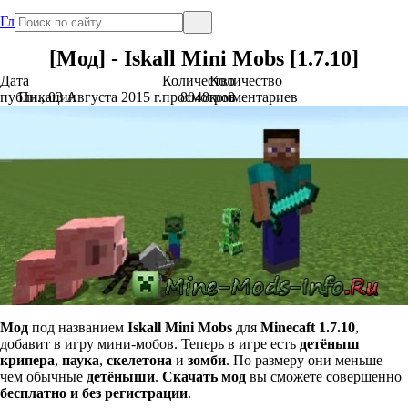
Главная
[Мод] - Iskall Mini Mobs [1.7.10]
Дата
Количество
Количество
публикации
Пн., 03 Августа 2015 г.
просмотров
8048
комментариев
0
Мод
под названием
Iskall Mini Mobs
для
Minecaft 1.7.10
,
добавит в игру мини-мобов. Теперь в игре есть
детёныш
крипера
,
паука
,
скелетона
и
зомби
. По размеру они меньше
чем обычные
детёныши
.
Скачать мод
вы сможете совершенно
бесплатно и без регистрации
.