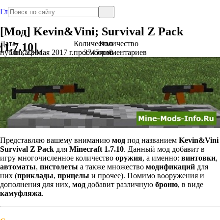
Главная
[Мод] Kevin&Vini; Survival Z Pack
Дата
Количество
Количество
[1.7.10]
публикации
Пн., 22 Мая 2017 г.
просмотров
3745
комментариев
0
Представляю вашему вниманию
мод
под названием
Kevin&Vini
Survival Z Pack
для
Minecraft 1.7.10
. Данный мод добавит в
игру многочисленное количество
оружия
, а именно:
винтовки
,
автоматы
,
пистолеты
а также множество
модификаций
для
них (
приклады
,
прицелы
и прочее). Помимо вооружения и
дополнения для них,
мод
добавит различную
броню
, в виде
камуфляжа
.