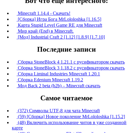
Вот что ещё интересного:
Minecraft 1.14.4 - Скачать!
[Сборка] Игра Бога MrLololoshka [1.16.5]
Карта Stupid Level Game RE для Minecraft
Мир край (End) в Minecraft.
[Мод] Industrial Craft 2 [1.12] [1.8.9] [1.7.10]
Последние записи
Сборка StoneBlock 4 1.21.1 с русификатором скачать
Сборка StoneBlock 3 1.18.2 с русификатором скачать
Сборка Liminal Industries Minecraft 1.20.1
Сборка Edenium Minecraft 1.19.2
Мод Back 2 beta (b2b) – Minecraft скачать
Самое читаемое
(372) Символы UTF-8 для чата Minecraft
(59) [Сборка] Новое поколение MrLololoshka [1.15.2]
(48) Включить использование читов в уже созданной
карте