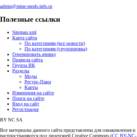
admin@mine-mods-info.ru
Полезные ссылки
Sitemap.xml
Карта сайта
По категориям (все новости)
По категориям (группировка)
Генерировать ачивку
Правила сайта
Группа ВК
Разделы
Моды
Ресурс-Паки
Карты
Изменения на сайте
Поиск на сайте
Вход на сайт
Регистрация
BY
NC
SA
Все материалы данного сайта представлены для ознакомления и
распространяются под лицензией Creative Commons (
CC BY-NC-