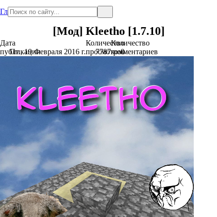
Главная
[Мод] Kleetho [1.7.10]
Дата
Количество
Количество
публикации
Пт., 19 Февраля 2016 г.
просмотров
7787
комментариев
0