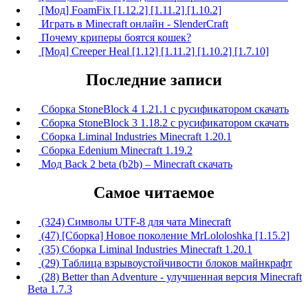
[Мод] FoamFix [1.12.2] [1.11.2] [1.10.2]
Играть в Minecraft онлайн - SlenderCraft
Почему криперы боятся кошек?
[Мод] Creeper Heal [1.12] [1.11.2] [1.10.2] [1.7.10]
Последние записи
Сборка StoneBlock 4 1.21.1 с русификатором скачать
Сборка StoneBlock 3 1.18.2 с русификатором скачать
Сборка Liminal Industries Minecraft 1.20.1
Сборка Edenium Minecraft 1.19.2
Мод Back 2 beta (b2b) – Minecraft скачать
Самое читаемое
(324) Символы UTF-8 для чата Minecraft
(47) [Сборка] Новое поколение MrLololoshka [1.15.2]
(35) Сборка Liminal Industries Minecraft 1.20.1
(29) Таблица взрывоустойчивости блоков майнкрафт
(28) Better than Adventure - улучшенная версия Minecraft
Beta 1.7.3