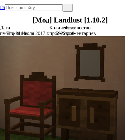
Главная
[Мод] Landlust [1.10.2]
Дата
Количество
Количество
публикации
Пт., 21 Июля 2017 г.
просмотров
5925
комментариев
0