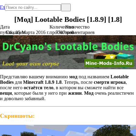
Главная
[Мод] Lootable Bodies [1.8.9] [1.8]
Дата
Количество
Количество
публикации
Сб., 05 Марта 2016 г.
просмотров
7707
комментариев
0
Представляю вашему вниманию
мод
под названием
Lootable
Bodies
для
Minecraft 1.8.9 1.8
. Теперь, после
смерти игрока
,
после него
остаётся тело
, в котором вы сможете найти все
вещи
, которые были у него при
жизни
.
Мод
очень реалистичен
и довольно забавный.
Скриншоты: