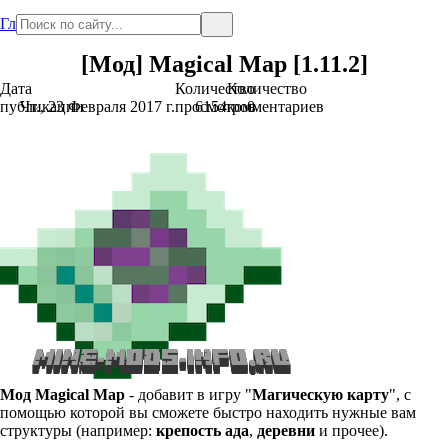
Главная
[Мод] Magical Map [1.11.2]
Дата
Количество
Количество
публикации
Чт., 23 Февраля 2017 г.
просмотров
6154
комментариев
0
Мод
Magical Map
- добавит в игру "
Магическую карту
", с
помощью которой вы сможете быстро находить нужные вам
структуры (например:
крепость ада
,
деревни
и прочее).