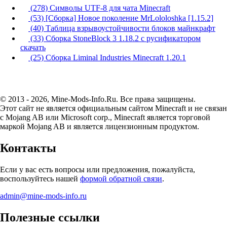
(278) Символы UTF-8 для чата Minecraft
(53) [Сборка] Новое поколение MrLololoshka [1.15.2]
(40) Таблица взрывоустойчивости блоков майнкрафт
(33) Сборка StoneBlock 3 1.18.2 с русификатором
скачать
(25) Сборка Liminal Industries Minecraft 1.20.1
© 2013 - 2026, Mine-Mods-Info.Ru. Все права защищены.
Этот сайт не является официальным сайтом Minecraft и не связан
с Mojang AB или Microsoft corp., Minecraft является торговой
маркой Mojang AB и является лицензионным продуктом.
Контакты
Если у вас есть вопросы или предложения, пожалуйста,
воспользуйтесь нашей
формой обратной связи
.
admin@mine-mods-info.ru
Полезные ссылки