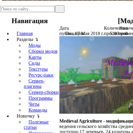
Навигация
[Мод
Дата
Количество
Колич
Главная
публикации
Пн., 07 Мая 2018 г.
просмотров
5283
комме
0
Разделы ↴
Моды
Сборки модов
Карты
Сиды
Текстуры
Ресурс-паки
Сервер-
плагины
Сервер-сборки
Программы
Читы
Команды
Новичку ↴
Medieval Agriculture - модификаци
Полезные
ведения сельского хозяйства средн
статьи
доступно 17 деревьев, 24 культуры