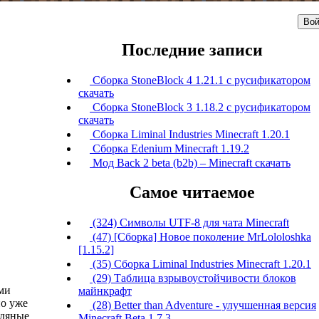
Вой
Последние записи
Сборка StoneBlock 4 1.21.1 с русификатором
скачать
Сборка StoneBlock 3 1.18.2 с русификатором
скачать
Сборка Liminal Industries Minecraft 1.20.1
Сборка Edenium Minecraft 1.19.2
Мод Back 2 beta (b2b) – Minecraft скачать
Самое читаемое
(324) Символы UTF-8 для чата Minecraft
(47) [Сборка] Новое поколение MrLololoshka
[1.15.2]
(35) Сборка Liminal Industries Minecraft 1.20.1
(29) Таблица взрывоустойчивости блоков
ами
майнкрафт
но уже
(28) Better than Adventure - улучшенная версия
одяные
Minecraft Beta 1.7.3