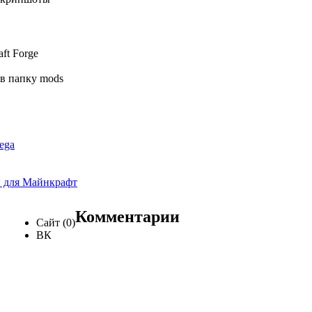
ft Forge
 в папку mods
Mega
 для Майнкрафт
Комментарии
Сайт (0)
ВК