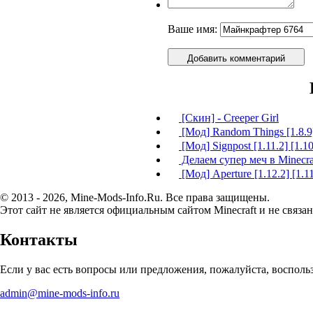
Ваше имя:
Добавить комментарий
[Скин] - Creeper Girl
[Мод] Random Things [1.8.9] 
[Мод] Signpost [1.11.2] [1.10
Делаем супер меч в Minecra
[Мод] Aperture [1.12.2] [1.11
© 2013 - 2026, Mine-Mods-Info.Ru. Все права защищены.
Этот сайт не является официальным сайтом Minecraft и не связан
Контакты
Если у вас есть вопросы или предложения, пожалуйста, воспол
admin@mine-mods-info.ru