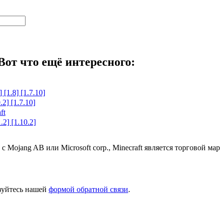
Вот что ещё интересного:
[1.8] [1.7.10]
.2] [1.7.10]
ft
.2] [1.10.2]
 с Mojang AB или Microsoft corp., Minecraft является торговой 
ьзуйтесь нашей
формой обратной связи
.