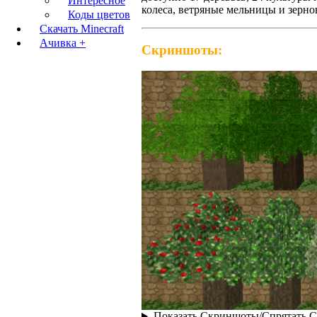
Интересное
колеса, ветряные мельницы и зерн
Коды цветов
Скачать Minecraft
Ачивка +
Скриншоты:
Показать Скриншоты/Спрятать 