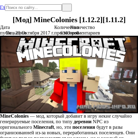
Главная
[Мод] MineColonies [1.12.2][1.11.2]
Дата
Количество
Количество
публикации
Вс., 29 Октября 2017 г.
просмотров
6103
комментариев
0
MineColonies
— мод, который добавит в игру некие случайно
генерируемые поселения, по типу
деревни
NPC из
оригинального
Minecraft
, но, эти
поселения
будут в разы
огранизованней из-за новых, переработанных поселенцев. Они