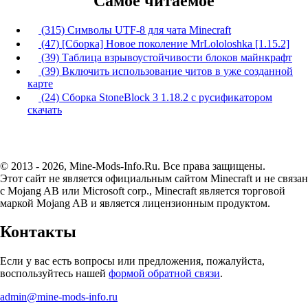
Самое читаемое
(315) Символы UTF-8 для чата Minecraft
(47) [Сборка] Новое поколение MrLololoshka [1.15.2]
(39) Таблица взрывоустойчивости блоков майнкрафт
(39) Включить использование читов в уже созданной
карте
(24) Сборка StoneBlock 3 1.18.2 с русификатором
скачать
© 2013 - 2026, Mine-Mods-Info.Ru. Все права защищены.
Этот сайт не является официальным сайтом Minecraft и не связан
с Mojang AB или Microsoft corp., Minecraft является торговой
маркой Mojang AB и является лицензионным продуктом.
Контакты
Если у вас есть вопросы или предложения, пожалуйста,
воспользуйтесь нашей
формой обратной связи
.
admin@mine-mods-info.ru