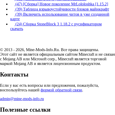
(47) [Сборка] Новое поколение MrLololoshka [1.15.2]
(39) Таблица взрывоустойчивости блоков майнкрафт
(39) Включить использование читов в уже созданной
карте
(24) Сборка StoneBlock 3 1.18.2 с русификатором
скачать
© 2013 - 2026, Mine-Mods-Info.Ru. Все права защищены.
Этот сайт не является официальным сайтом Minecraft и не связан
с Mojang AB или Microsoft corp., Minecraft является торговой
маркой Mojang AB и является лицензионным продуктом.
Контакты
Если у вас есть вопросы или предложения, пожалуйста,
воспользуйтесь нашей
формой обратной связи
.
admin@mine-mods-info.ru
Полезные ссылки