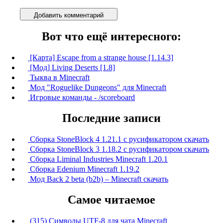
Добавить комментарий
Вот что ещё интересного:
[Карта] Escape from a strange house [1.14.3]
[Мод] Living Deserts [1.8]
Тыква в Minecraft
Мод "Roguelike Dungeons" для Minecraft
Игровые команды - /scoreboard
Последние записи
Сборка StoneBlock 4 1.21.1 с русификатором скачать
Сборка StoneBlock 3 1.18.2 с русификатором скачать
Сборка Liminal Industries Minecraft 1.20.1
Сборка Edenium Minecraft 1.19.2
Мод Back 2 beta (b2b) – Minecraft скачать
Самое читаемое
(315) Символы UTF-8 для чата Minecraft