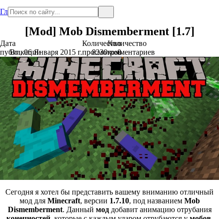
Главная
[Mod] Mob Dismemberment [1.7]
Дата
Количество
Количество
публикации
Вт., 06 Января 2015 г.
просмотров
8230
комментариев
0
Сегодня я хотел бы представить вашему вниманию отличный
мод для
Minecraft
, версии
1.7.10
, под названием
Mob
Dismemberment
. Данный
мод
добавит анимацию отрубания
конечностей
, которые с каждым ударом отрубаются у
мобов
.