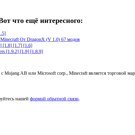
Вот что ещё интересного:
.5]
inecraft От DragonX (V 1.0) 67 модов
[1.8] [1.7] [1.6]
 [1.9.2] [1.9] [1.8.9]
 с Mojang AB или Microsoft corp., Minecraft является торговой 
ьзуйтесь нашей
формой обратной связи
.