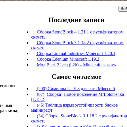
Вой
Последние записи
Сборка StoneBlock 4 1.21.1 с русификатором
скачать
Сборка StoneBlock 3 1.18.2 с русификатором
скачать
Сборка Liminal Industries Minecraft 1.20.1
Сборка Edenium Minecraft 1.19.2
Мод Back 2 beta (b2b) – Minecraft скачать
Самое читаемое
 если вы
(290) Символы UTF-8 для чата Minecraft
(67) [Сборка] Новое поколение MrLololoshka
[1.15.2]
(46) Таблица взрывоустойчивости блоков
ть имя
майнкрафт
ура
скина
,
(34) Сборка StoneBlock 3 1.18.2 с русификато
скачать
(30) Сочетания клавиш F3 + [?] в майнкрафт