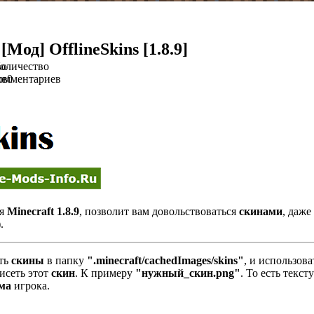
[Мод] OfflineSkins [1.8.9]
во
оличество
ов
омментариев
0
ля
Minecraft 1.8.9
, позволит вам довольствоваться
скинами
, даже
.
ить
скины
в папку
".minecraft/cachedImages/skins"
, и использова
висеть этот
скин
. К примеру
"нужный_скин.png"
. То есть текст
ма
игрока.