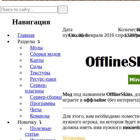
Навигация
Дата
Количест
К
Главная
публикации
Сб., 06 Февраля 2016 г.
просмотр
12288
к
Разделы ↴
Моды
Сборки модов
Карты
Сиды
Текстуры
Ресурс-паки
Сервер-
плагины
Мод
под названием
OfflineSkins
, д
Сервер-сборки
играете в
оффлайне
(без интернета)
Программы
Читы
Команды
Для этого, вам необходимо помест
нужного игрока, на котором будет 
Новичку ↴
должна иметь имя нужного
никней
Полезные
статьи
Установка: