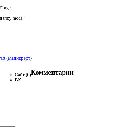
Forge;
папку mods;
raft (Майнкрафт)
Комментарии
Сайт (0)
ВК