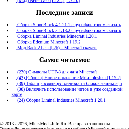
[Мод] BetterGeo [1.12.2] [1.7.10]
Последние записи
Сборка StoneBlock 4 1.21.1 с русификатором скачать
Сборка StoneBlock 3 1.18.2 с русификатором скачать
Сборка Liminal Industries Minecraft 1.20.1
Сборка Edenium Minecraft 1.19.2
Мод Back 2 beta (b2b) – Minecraft скачать
Самое читаемое
(230) Символы UTF-8 для чата Minecraft
(43) [Сборка] Новое поколение MrLololoshka [1.15.2]
(39) Таблица взрывоустойчивости блоков майнкрафт
(38) Включить использование читов в уже созданной
карте
(24) Сборка Liminal Industries Minecraft 1.20.1
© 2013 - 2026, Mine-Mods-Info.Ru. Все права защищены.
Этот сайт не является официальным сайтом Minecraft и не связан