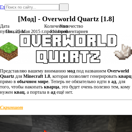
Главная
[Мод] - Overworld Quartz [1.8]
Дата
Количество
Количество
публикации
Пн., 25 Мая 2015 г.
просмотров
8114
комментариев
0
Представляю вашему вниманию
мод
под названием
Overworld
Quartz
для
Minecraft 1.8
, которая позволяет генерировать
кварц
прямо в
обычном мире
. Теперь не обязательно идти в
ад
, для
того, чтобы накопать
кварца
, это будет очень полезно тем, кому
нужен
квац
, а портала в
ад
ещё нет.
Скриншот