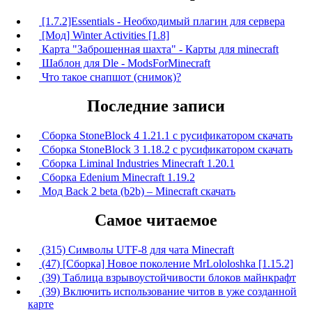
[1.7.2]Essentials - Необходимый плагин для сервера
[Мод] Winter Activities [1.8]
Карта "Заброшенная шахта" - Карты для minecraft
Шаблон для Dle - ModsForMinecraft
Что такое снапшот (снимок)?
Последние записи
Сборка StoneBlock 4 1.21.1 с русификатором скачать
Сборка StoneBlock 3 1.18.2 с русификатором скачать
Сборка Liminal Industries Minecraft 1.20.1
Сборка Edenium Minecraft 1.19.2
Мод Back 2 beta (b2b) – Minecraft скачать
Самое читаемое
(315) Символы UTF-8 для чата Minecraft
(47) [Сборка] Новое поколение MrLololoshka [1.15.2]
(39) Таблица взрывоустойчивости блоков майнкрафт
(39) Включить использование читов в уже созданной
карте