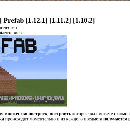
 Prefab [1.12.1] [1.11.2] [1.10.2]
о
личество
в
мментариев
0
гру
множество построек
,
построить
которые вы сможете с помо
ка
происходит моментально и из каждого предмета
получается 