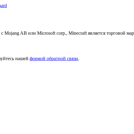
oard
 с Mojang AB или Microsoft corp., Minecraft является торговой 
ьзуйтесь нашей
формой обратной связи
.