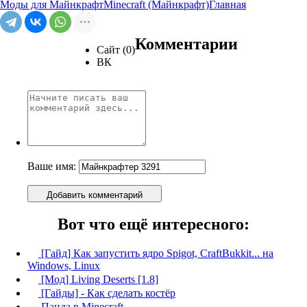
Моды для Майнкрафт
Minecraft (Майнкрафт)
Главная
Комментарии
Сайт (0)
ВК
Ваше имя:
Добавить комментарий
Вот что ещё интересного:
[Гайд] Как запустить ядро Spigot, CraftBukkit... на
Windows, Linux
[Мод] Living Deserts [1.8]
[Гайды] - Как сделать костёр
Панда в Minecraft