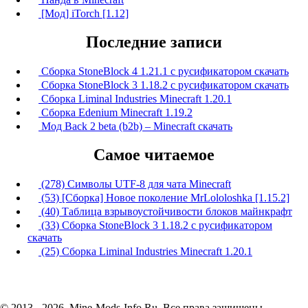
[Мод] iTorch [1.12]
Последние записи
Сборка StoneBlock 4 1.21.1 с русификатором скачать
Сборка StoneBlock 3 1.18.2 с русификатором скачать
Сборка Liminal Industries Minecraft 1.20.1
Сборка Edenium Minecraft 1.19.2
Мод Back 2 beta (b2b) – Minecraft скачать
Самое читаемое
(278) Символы UTF-8 для чата Minecraft
(53) [Сборка] Новое поколение MrLololoshka [1.15.2]
(40) Таблица взрывоустойчивости блоков майнкрафт
(33) Сборка StoneBlock 3 1.18.2 с русификатором
скачать
(25) Сборка Liminal Industries Minecraft 1.20.1
© 2013 - 2026, Mine-Mods-Info.Ru. Все права защищены.