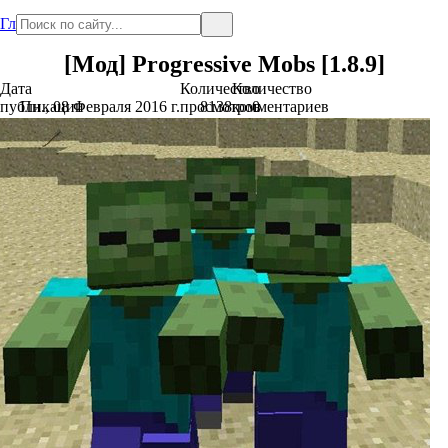
Главная
[Мод] Progressive Mobs [1.8.9]
Дата
Количество
Количество
публикации
Пн., 08 Февраля 2016 г.
просмотров
8138
комментариев
0