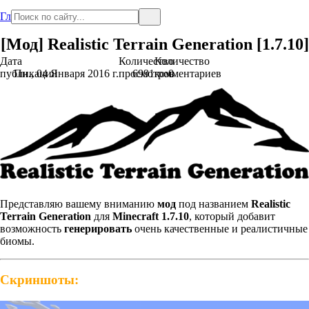
Главная
[Мод] Realistic Terrain Generation [1.7.10]
Дата
Количество
Количество
публикации
Пн., 04 Января 2016 г.
просмотров
6991
комментариев
0
Представляю вашему вниманию
мод
под названием
Realistic
Terrain Generation
для
Minecraft 1.7.10
, который добавит
возможность
генерировать
очень качественные и реалистичные
биомы.
Скриншоты: