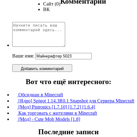
Комментарии
Сайт (0)
ВК
Ваше имя:
Добавить комментарий
Вот что ещё интересного:
Обсидиан в Minecraft
[Ядро] Spigot 1.14.3R0.1 Snapshot для Сервера Minecraft
[Мод] Pistronics [1.7.10] [1.7.2] [1.6.4]
Как торговать с жителями в Minecraft
[Мод] - Cute Mob Models [1.8]
Последние записи