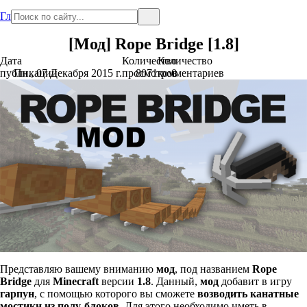
Главная
[Мод] Rope Bridge [1.8]
Дата
Количество
Количество
публикации
Пн., 07 Декабря 2015 г.
просмотров
8071
комментариев
0
Представляю вашему вниманию
мод
, под названием
Rope
Bridge
для
Minecraft
версии
1.8
. Данный,
мод
добавит в игру
гарпун
, с помощью которого вы сможете
возводить канатные
мостики из полу-блоков
. Для этого необходимо иметь в