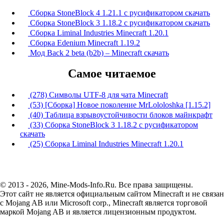
Сборка StoneBlock 4 1.21.1 с русификатором скачать
Сборка StoneBlock 3 1.18.2 с русификатором скачать
Сборка Liminal Industries Minecraft 1.20.1
Сборка Edenium Minecraft 1.19.2
Мод Back 2 beta (b2b) – Minecraft скачать
Самое читаемое
(278) Символы UTF-8 для чата Minecraft
(53) [Сборка] Новое поколение MrLololoshka [1.15.2]
(40) Таблица взрывоустойчивости блоков майнкрафт
(33) Сборка StoneBlock 3 1.18.2 с русификатором
скачать
(25) Сборка Liminal Industries Minecraft 1.20.1
© 2013 - 2026, Mine-Mods-Info.Ru. Все права защищены.
Этот сайт не является официальным сайтом Minecraft и не связан
с Mojang AB или Microsoft corp., Minecraft является торговой
маркой Mojang AB и является лицензионным продуктом.