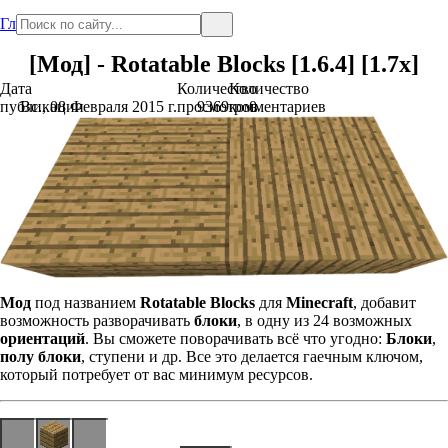
Главная
[Мод] - Rotatable Blocks [1.6.4] [1.7x]
Дата
Количество
Количество
публикации
Вс., 08 Февраля 2015 г.
просмотров
9369
комментариев
0
Мод
под названием
Rotatable Blocks
для
Minecraft
, добавит
возможность разворачивать
блоки
, в одну из 24 возможных
ориентаций
. Вы сможете поворачивать всё что угодно:
Блоки
,
полу блоки
, ступени и др. Все это делается гаечным ключом,
который потребует от вас минимум ресурсов.