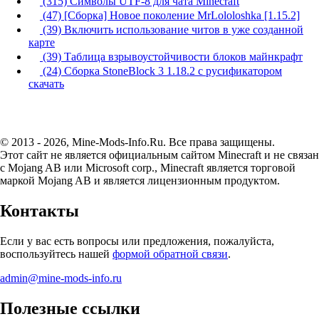
(315) Символы UTF-8 для чата Minecraft
(47) [Сборка] Новое поколение MrLololoshka [1.15.2]
(39) Включить использование читов в уже созданной
карте
(39) Таблица взрывоустойчивости блоков майнкрафт
(24) Сборка StoneBlock 3 1.18.2 с русификатором
скачать
© 2013 - 2026, Mine-Mods-Info.Ru. Все права защищены.
Этот сайт не является официальным сайтом Minecraft и не связан
с Mojang AB или Microsoft corp., Minecraft является торговой
маркой Mojang AB и является лицензионным продуктом.
Контакты
Если у вас есть вопросы или предложения, пожалуйста,
воспользуйтесь нашей
формой обратной связи
.
admin@mine-mods-info.ru
Полезные ссылки