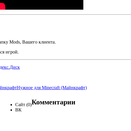
апку Mods, Вашего клиента.
ься игрой.
ндекс.Диск
йнкрафт
Нужное для Minecraft (Майнкрафт)
Комментарии
Сайт (0)
ВК