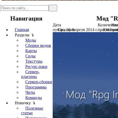
Навигация
Мод "Rp
Дата
Количеств
Кол
Главная
публикации
Ср., 16 Апреля 2014 г.
просмотро
8163
ком
Разделы ↴
Моды
Сборки модов
Карты
Сиды
Текстуры
Ресурс-паки
Сервер-
плагины
Сервер-сборки
Программы
Читы
Команды
Новичку ↴
Полезные
статьи