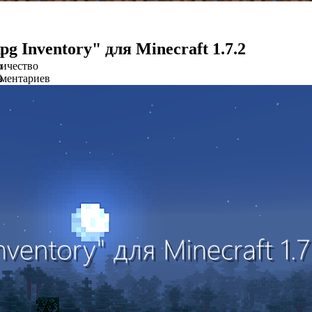
g Inventory" для Minecraft 1.7.2
о
ичество
в
ментариев
0