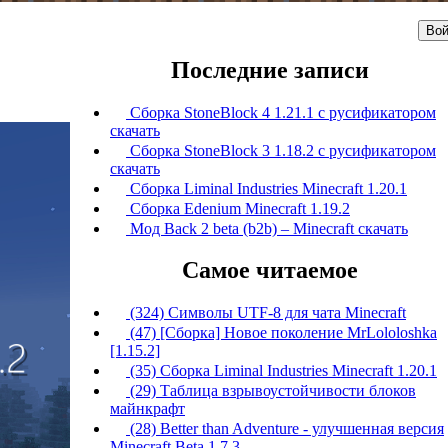
Вой
Последние записи
Сборка StoneBlock 4 1.21.1 с русификатором
скачать
Сборка StoneBlock 3 1.18.2 с русификатором
скачать
Сборка Liminal Industries Minecraft 1.20.1
Сборка Edenium Minecraft 1.19.2
Мод Back 2 beta (b2b) – Minecraft скачать
Самое читаемое
(324) Символы UTF-8 для чата Minecraft
(47) [Сборка] Новое поколение MrLololoshka
[1.15.2]
(35) Сборка Liminal Industries Minecraft 1.20.1
(29) Таблица взрывоустойчивости блоков
майнкрафт
(28) Better than Adventure - улучшенная версия
Minecraft Beta 1.7.3