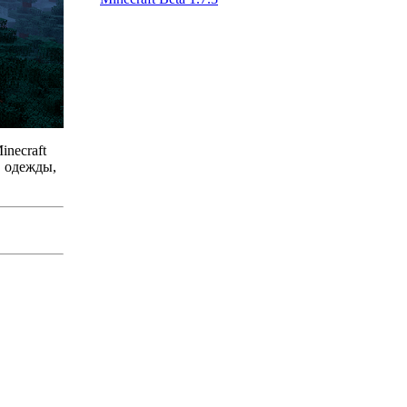
necraft
, одежды,