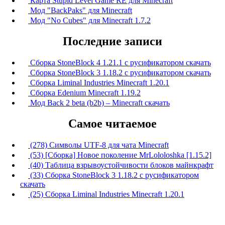
Карта Stupid Level Game RE для Minecraft
Мод "BackPaks" для Minecraft
Мод "No Cubes" для Minecraft 1.7.2
Последние записи
Сборка StoneBlock 4 1.21.1 с русификатором скачать
Сборка StoneBlock 3 1.18.2 с русификатором скачать
Сборка Liminal Industries Minecraft 1.20.1
Сборка Edenium Minecraft 1.19.2
Мод Back 2 beta (b2b) – Minecraft скачать
Самое читаемое
(278) Символы UTF-8 для чата Minecraft
(53) [Сборка] Новое поколение MrLololoshka [1.15.2]
(40) Таблица взрывоустойчивости блоков майнкрафт
(33) Сборка StoneBlock 3 1.18.2 с русификатором
скачать
(25) Сборка Liminal Industries Minecraft 1.20.1