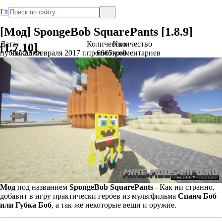
Главная
[Мод] SpongeBob SquarePants [1.8.9]
Дата
Количество
Количество
[1.7.10]
публикации
Чт., 23 Февраля 2017 г.
просмотров
6665
комментариев
0
Мод
под названием
SpongeBob SquarePants
- Как ни странно,
добавит в игру практически героев из мультфильма
Спанч Боб
или Губка Боб
, а так-же некоторые вещи и оружие.