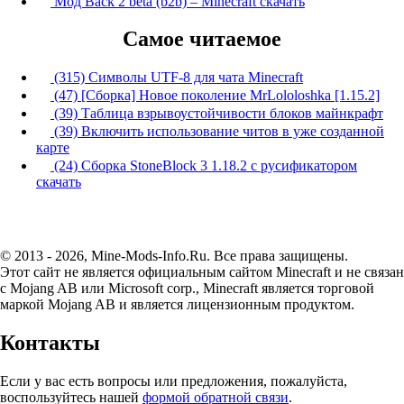
Мод Back 2 beta (b2b) – Minecraft скачать
Самое читаемое
(315) Символы UTF-8 для чата Minecraft
(47) [Сборка] Новое поколение MrLololoshka [1.15.2]
(39) Таблица взрывоустойчивости блоков майнкрафт
(39) Включить использование читов в уже созданной
карте
(24) Сборка StoneBlock 3 1.18.2 с русификатором
скачать
© 2013 - 2026, Mine-Mods-Info.Ru. Все права защищены.
Этот сайт не является официальным сайтом Minecraft и не связан
с Mojang AB или Microsoft corp., Minecraft является торговой
маркой Mojang AB и является лицензионным продуктом.
Контакты
Если у вас есть вопросы или предложения, пожалуйста,
воспользуйтесь нашей
формой обратной связи
.