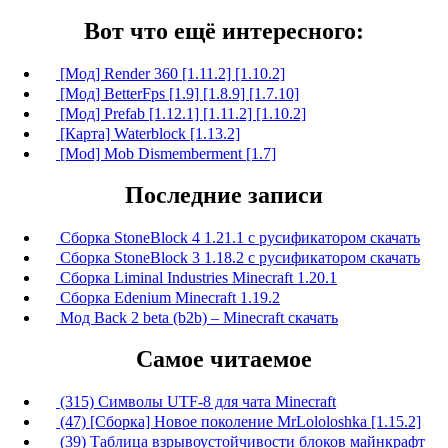
Вот что ещё интересного:
[Мод] Render 360 [1.11.2] [1.10.2]
[Мод] BetterFps [1.9] [1.8.9] [1.7.10]
[Мод] Prefab [1.12.1] [1.11.2] [1.10.2]
[Карта] Waterblock [1.13.2]
[Mod] Mob Dismemberment [1.7]
Последние записи
Сборка StoneBlock 4 1.21.1 с русификатором скачать
Сборка StoneBlock 3 1.18.2 с русификатором скачать
Сборка Liminal Industries Minecraft 1.20.1
Сборка Edenium Minecraft 1.19.2
Мод Back 2 beta (b2b) – Minecraft скачать
Самое читаемое
(315) Символы UTF-8 для чата Minecraft
(47) [Сборка] Новое поколение MrLololoshka [1.15.2]
(39) Таблица взрывоустойчивости блоков майнкрафт