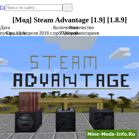
Главная
[Мод] Steam Advantage [1.9] [1.8.9]
Дата
Количество
Количество
публикации
Ср., 13 Апреля 2016 г.
просмотров
7726
комментариев
0