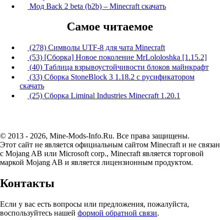
Мод Back 2 beta (b2b) – Minecraft скачать
Самое читаемое
(278) Символы UTF-8 для чата Minecraft
(53) [Сборка] Новое поколение MrLololoshka [1.15.2]
(40) Таблица взрывоустойчивости блоков майнкрафт
(33) Сборка StoneBlock 3 1.18.2 с русификатором
скачать
(25) Сборка Liminal Industries Minecraft 1.20.1
© 2013 - 2026, Mine-Mods-Info.Ru. Все права защищены.
Этот сайт не является официальным сайтом Minecraft и не связан
с Mojang AB или Microsoft corp., Minecraft является торговой
маркой Mojang AB и является лицензионным продуктом.
Контакты
Если у вас есть вопросы или предложения, пожалуйста,
воспользуйтесь нашей
формой обратной связи
.