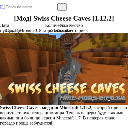
Главная
[Мод] Swiss Cheese Caves [1.12.2]
Дата
Количество
Количество
публикации
Ср., 11 Июля 2018 г.
просмотров
5186
комментариев
0
Swiss Cheese Caves - мод для Minecraft 1.12.2
, который призван
вернуть старую генерацию мира. Теперь пещеры будут такими,
какими они были до версии Minecraft 1.7. В пещерах стало
гораздо проще заблудится!