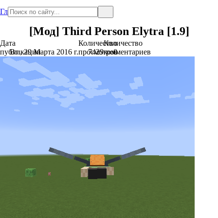
Главная
[Мод] Third Person Elytra [1.9]
Дата
Количество
Количество
публикации
Вт., 29 Марта 2016 г.
просмотров
7429
комментариев
0