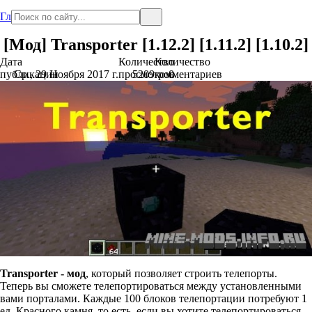
Главная
[Мод] Transporter [1.12.2] [1.11.2] [1.10.2]
Дата
Количество
Количество
публикации
Ср., 29 Ноября 2017 г.
просмотров
5209
комментариев
0
Transporter - мод
, который позволяет строить телепорты.
Теперь вы сможете телепортироваться между установленными
вами порталами. Каждые 100 блоков телепортации потребуют 1
ед. Красного камня, то есть, если вы хотите телепортироваться,