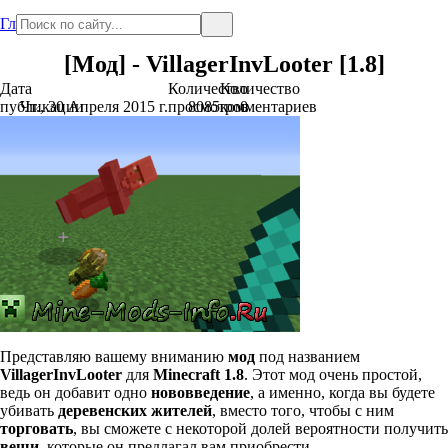
Главная
[Мод] - VillagerInvLooter [1.8]
Дата
Количество
Количество
публикации
Чт., 30 Апреля 2015 г.
просмотров
8085
комментариев
0
Представляю вашему вниманию
мод
под названием
VillagerInvLooter
для
Minecraft 1.8
. Этот мод очень простой,
ведь он добавит одно
нововведение
, а именно, когда вы будете
убивать
деревенских жителей
, вместо того, чтобы с ним
торговать
, вы сможете с некоторой долей вероятности получить
вещи
, которые он предлагал вам приобрести.