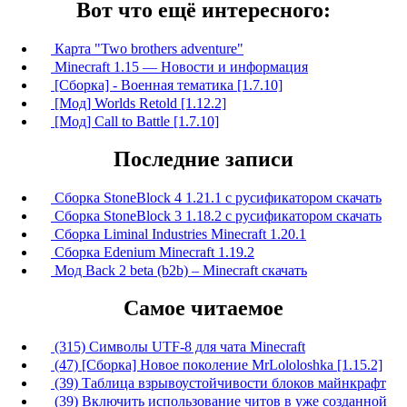
Вот что ещё интересного:
Карта "Two brothers adventure"
Minecraft 1.15 — Новости и информация
[Сборка] - Военная тематика [1.7.10]
[Мод] Worlds Retold [1.12.2]
[Мод] Call to Battle [1.7.10]
Последние записи
Сборка StoneBlock 4 1.21.1 с русификатором скачать
Сборка StoneBlock 3 1.18.2 с русификатором скачать
Сборка Liminal Industries Minecraft 1.20.1
Сборка Edenium Minecraft 1.19.2
Мод Back 2 beta (b2b) – Minecraft скачать
Самое читаемое
(315) Символы UTF-8 для чата Minecraft
(47) [Сборка] Новое поколение MrLololoshka [1.15.2]
(39) Таблица взрывоустойчивости блоков майнкрафт
(39) Включить использование читов в уже созданной